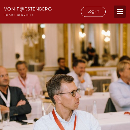
Log-in
Zertifikatslehrgang
Über uns
Partner
FAQ
Kontakt